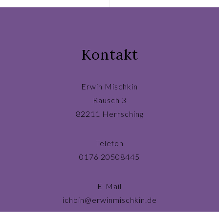
Kontakt
Erwin Mischkin
Rausch 3
82211 Herrsching
Telefon
0176 20508445
E-Mail
ichbin@erwinmischkin.de