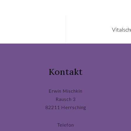
Vitalsc
Kontakt
Erwin Mischkin
Rausch 3
82211 Herrsching
Telefon