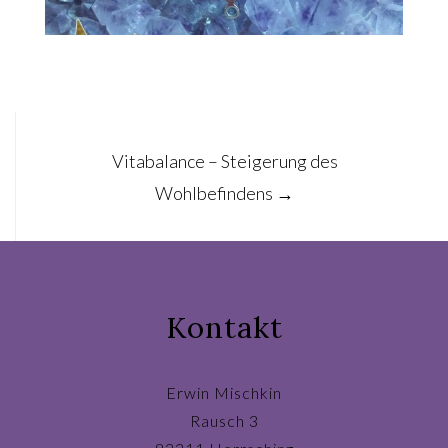
Post
Vitabalance – Steigerung des
navigation
Wohlbefindens
→
Kontakt
Erwin Mischkin
Rausch 3